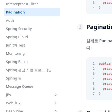
priv
Interceptor & Filter
}
Pagination
Auth
Paginat
Spring Security
Spring Cloud
실제로 Pagi
Junit과 Test
다.
Monitoring
Spring Batch
public
priv
Spring 관점 지향 프로그래밍
priv
Spring 팁
priv
priv
Message Queue
priv
}
JPA
WebFlux
JPA Quick Start
Deep Dive