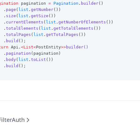
gination
 pagination 
=
Pagination
.
builder
()
.
page
(
list
.
getNumber
())
.
size
(
list
.
getSize
())
.
currentElements
(
list
.
getNumberOfElements
())
.
totalElements
(
list
.
getTotalElements
())
.
totalPages
(
list
.
getTotalPages
())
.
build
();
turn
 Api
.
<List<
PostEntity
>>
builder()
.
pagination
(pagination)
.
body
(
list
.
toList
())
.
build
();
ilter
Auth