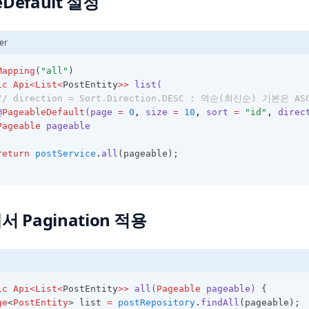
eDefault 설정
er
Mapping
(
"all"
)
ic
Api<List<
PostEntity
>>
list(
// direction = Sort.Direction.DESC : 역순(최신순) 기본은 AS
@
PageableDefault
(page 
=
0
,
 size 
=
10
,
 sort 
=
"id"
,
 direc
Pageable
 pageable
return
postService
.
all
(pageable);
에서 Pagination 적용
ic
Api<List<
PostEntity
>>
all(
Pageable
 pageable)
 {
ge
<
PostEntity
> list 
=
postRepository
.
findAll
(pageable);