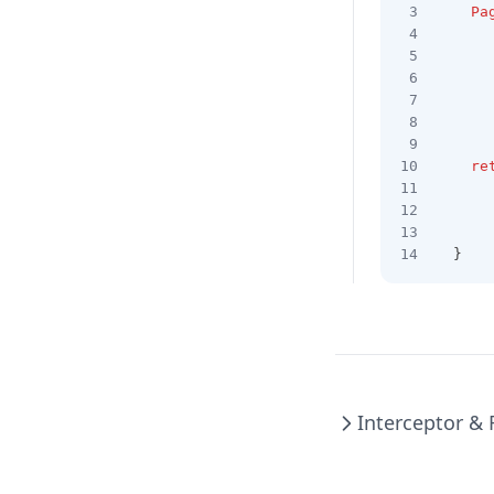
Pa
re
  }
Interceptor & F