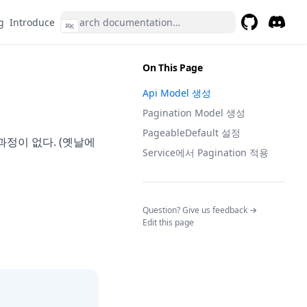
g
Introduce
⌘
K
GitHub
(opens in a 
Discor
(opens 
On This Page
Api Model 생성
Pagination Model 생성
PageableDefault 설정
 과정이 없다. (옛날에
Service에서 Pagination 적용
(opens in a n
Question? Give us feedback →
Edit this page