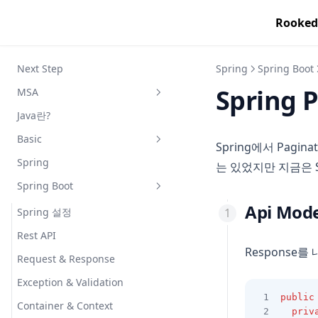
Rooked
Next Step
Spring
Spring Boot
Spring 
MSA
Java란?
마이크로 서비스 이론
Basic
마이크로 서비스 패턴
Spring에서 Pagi
Spring
도메인 주도 설계
Java 문법
는 있었지만 지금은 S
Spring Boot
Kotlin 문법
코테용 자바
Api Mod
웹 개발 기초
Spring 설정
자바 문법
코틀린 기초 자료형
멀티 모듈
Rest API
코틀린 조건문
Response를
Useful Annotation
Request & Response
코틀린 반복문
Exception & Validation
코틀린 함수
public
Container & Context
코틀린 클래스
priv