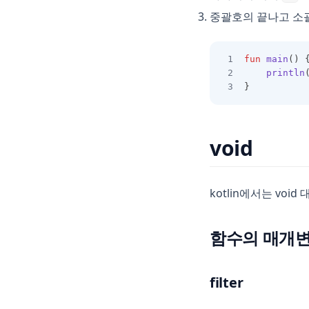
Spring Security
HTTP / WEB 통신
배달앱
중괄호의 끝나고 소괄
Spring Cloud
MS Office 파일 입출력
Junit과 Test
Thymeleaf
fun
main
() 
Monitoring
동시성 관련
println
}
Spring Batch
Spring 관점 지향 프로그래밍
Spring 팁
void
Message Queue
kotlin에서는 void
함수의 매개
filter