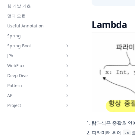
웹 개발 기초
멀티 모듈
Lambda
Useful Annotation
Spring
Spring Boot
JPA
Spring 설정
WebFlux
Rest API
JPA Quick Start
Deep Dive
Request & Response
연관관계 매핑
WebFlux란?
Pattern
Exception & Validation
QueryDSL
JVM
API
Container & Context
JPA 이론
JVM GC
봉투패턴
Project
Interceptor & Filter
JPA를 사용하며 겪은 에러 모음
Redis
Pagination
Redis
Kafka
롤문철(진행 중)
람다식은 중괄호 안
Auth
직렬화 / 역직렬화
Thymeleaf 쇼핑몰(중단)
파라미터 뒤에
로
->