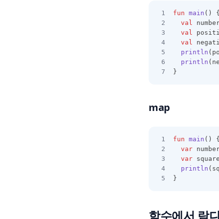
fun
main
() 
val
 numbe
val
 posit
val
 negat
println
(p
println
(n
}
map
fun
main
() 
var
 numbe
var
 squar
println
(s
}
함수에서 람다