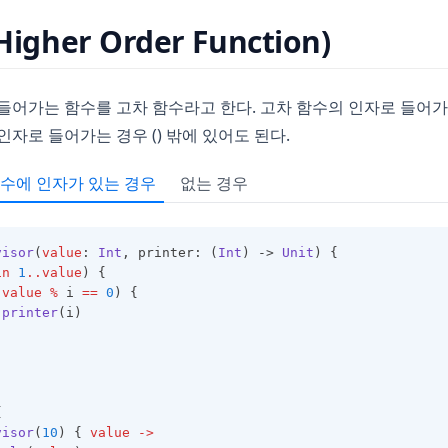
gher Order Function)
들어가는 함수를 고차 함수라고 한다. 고차 함수의 인자로 들어가는
인자로 들어가는 경우 () 밖에 있어도 된다.
수에 인자가 있는 경우
없는 경우
visor
(
value
: 
Int
, printer: (
Int
) -> 
Unit
) {
in
1
..value
) {
(
value
%
 i 
==
0
) {
printer
(i)
{
visor
(
10
) { 
value
->