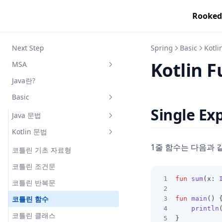
Rooked
Next Step
Spring
Basic
Kotl
Kotlin F
MSA
Java란?
마이크로 서비스 이론
Basic
마이크로 서비스 패턴
Single Ex
도메인 주도 설계
Java 문법
Kotlin 문법
코테용 자바
1줄 함수는 다음과 
자바 문법
코틀린 기초 자료형
코틀린 조건문
fun
sum
(x: 
코틀린 반복문
코틀린 함수
fun
main
() 
println
코틀린 클래스
}