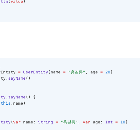
ntln
(
value
)
{
rEntity 
=
UserEntity
(name 
=
"홍길동"
, age 
=
20
)
ity.
sayName
()
ity
.
sayName
() {
(
this
.name)
ntity
(
var
 name: 
String
=
"홍길동"
, 
var
 age: 
Int
=
10
)