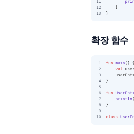
pri
	}
}
확장 함수
fun
main
() 
val
 use
	userEnt
}
fun
UserEnt
println
}
class
UserE