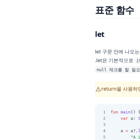
표준 함수
let
let 구문 안에 나오는
.let은 기본적으로
i
null 체크를 할 필
return을 사용
⚠️
fun
main
() 
var
 a: 
	a 
=
 a?.
"A 