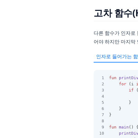
고차 함수(Hi
다른 함수가 인자로 
어야 하지만 마지막 
인자로 들어가는 함
fun
printDi
for
 (i 
if
 
		}
	}
}
fun
main
() 
printDi