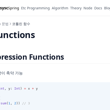
sysc
Spring
Etc Programming
Algorithm
Theory
Node
Docs
Blo
in 문법
코틀린 함수
unctions
pression Functions
같이 축약 가능
Int
, y: 
Int
) 
=
 x 
+
 y
{
(
sum
(
1
, 
2
)) 
// 3