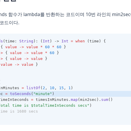
nds 함수가 lambda를 반환하는 코드이며 10번 라인의 min2se
 코드이다.
ds
(time: 
String
): (
Int
) -> 
Int
=
when
 (time) {
 { 
value
->
value
*
60
*
60
 }
->
 { 
value
->
value
*
60
 }
->
 { 
value
->
value
 }
 
value
->
value
 }
{
InMinutes 
=
listOf
(
2
, 
10
, 
15
, 
1
)
ec 
=
toSeconds
(
"minute"
)
TimeInSeconds 
=
 timesInMinutes.
map
(min2sec).
sum
()
Total time is $totalTimeInSeconds secs"
)
time is 1680 secs