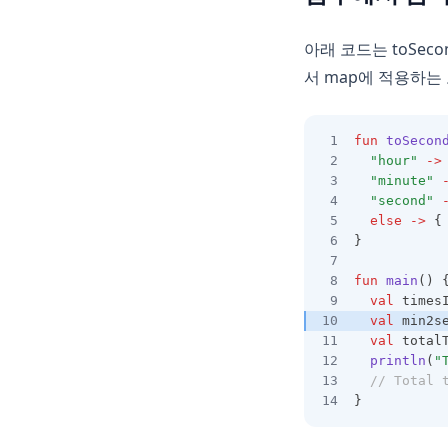
아래 코드는 toSeco
서 map에 적용하는
fun
toSecon
"hour"
->
"minute"
"second"
else
->
 {
}
fun
main
() 
val
 times
val
 min2s
val
 total
println
(
"
// Total 
}