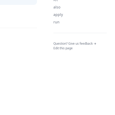
also
apply
run
(opens in a n
Question? Give us feedback →
Edit this page