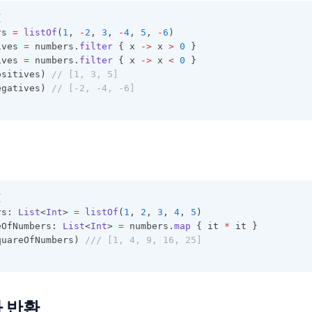
{
rs 
=
listOf
(
1
, 
-
2
, 
3
, 
-
4
, 
5
, 
-
6
)
ives 
=
 numbers.
filter
 { x 
->
 x 
>
0
 }
ives 
=
 numbers.
filter
 { x 
->
 x 
<
0
 }
ositives) 
// [1, 3, 5]
egatives) 
// [-2, -4, -6]
{
rs: 
List
<
Int
> 
=
listOf
(
1
, 
2
, 
3
, 
4
, 
5
)
eOfNumbers: 
List
<
Int
> 
=
 numbers.
map
 { it 
*
 it }
quareOfNumbers) 
/// [1, 4, 9, 16, 25]
 반환