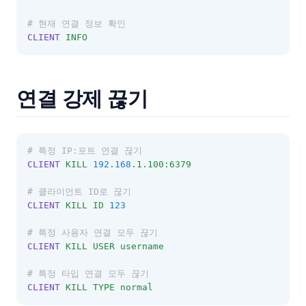
Jackson
테이블 스캔과 인덱스 스캔
Java Thread
# 현재 연결 정보 확인
Spring Data JPA
Persistence Context
Virtual Thread
CLIENT
INFO
Java Generic
WebFlux
JPA 연관관계 맵핑
연결 강제 끊기
N+1 Problem
# 특정 IP:포트 연결 끊기
CLIENT
KILL
192.168
.1.100:6379
# 클라이언트 ID로 끊기
CLIENT
KILL
ID
123
# 특정 사용자 연결 모두 끊기
CLIENT
KILL
USER
username
# 특정 타입 연결 모두 끊기
CLIENT
KILL
TYPE
normal