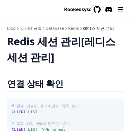
드래곤 커브
표 편집
전화번호 목록
데이터베이스 문제
13주차
Replication
Spring MVC와 Spring Boot
Collections
데이터베이스 조인
Thread Pool, Fork/Join
Rookedsysc
인구이동
k진수에서 소수 개수 구하기
가장 큰 수
GitHub
(opens in a new 
Discord
(opens in a
SQL 코테문제
14주차
Etc
20251204 데이터베이스 문제
3-way 핸드쉐이크
4 way handshacking
데드락
백준 사용법
주차 요금 계산
프로세스
Redis
15주차
20251214 데이터베이스 문제
@Transactional
DB 트래픽
IP 주소
캐시 메모리
Blog
컴퓨터 공학
Database
Redis
레디스 세션 관리
양궁대회
주식 가격
RabbitMQ
16주차
20251219 데이터베이스 문제
Redis 세션 관리[레디스
OOP
DBCP
라우터
메모리 할당과 단편화
이모티콘 할인행사
모의고사
ohks 면접질문
17주차
스프링 디자인 패턴
데이터베이스 락
서브넷 마스크와 게이트웨이
가상 메모리
실패율
기능개발
세션 관리]
네트워크
18주차
서블릿
Lambda
SQL 인젝션
DHCP
세그멘테이션과 페이징
올바른 괄호
Programmers Etc
컴퓨터 과학
19주차
디스패처 서블릿
자바 어노테이션
Inno DB 엔진
브라우저에 URL을 입력하면 생기는 일
Receiving Report Results
소프트웨어 아키텍처
20주차
톰캣
String, StringBuilder, StringBuffer
MySQL 엔진 아키텍처
AOP
연결 상태 확인
Python
21주차
서블릿 필터와 스프링 인터셉터
자바 8 vs 자바 11 vs 자바 17
페이지 교체 알고리즘
22주차
DTO, DAO, VO, Entity
SOP 정책
파일시스템
23주차
Redis
XSS와 CSRF
동기 비동기 vs 블로킹 논블로킹
# 현재 연결된 클라이언트 목록 보기
CLIENT
LIST
24주차
Optional
아파치 카프카
gRPC
DMZ
Index
# 특정 타입 클라이언트만 보기  
IoC/DI
JDBC
Flyway
프로시저와 트리거
RxJava
CLIENT
LIST
TYPE
normal